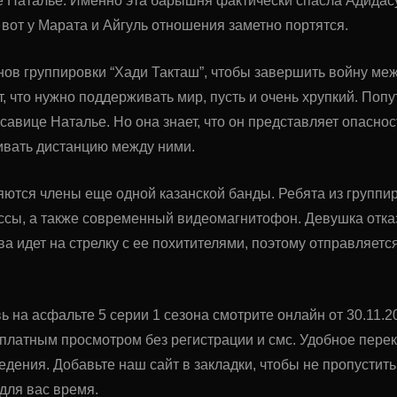
е Наталье. Именно эта барышня фактически спасла Адидас
 вот у Марата и Айгуль отношения заметно портятся.
ов группировки “Хади Такташ”, чтобы завершить войну ме
, что нужно поддерживать мир, пусть и очень хрупкий. По
савице Наталье. Но она знает, что он представляет опасност
ивать дистанцию между ними.
ются члены еще одной казанской банды. Ребята из группир
ассы, а также современный видеомагнитофон. Девушка отка
ва идет на стрелку с ее похитителями, поэтому отправляетс
 на асфальте 5 серии 1 сезона смотрите онлайн от 30.11.202
платным просмотром без регистрации и смс. Удобное пер
дения. Добавьте наш сайт в закладки, чтобы не пропустит
для вас время.