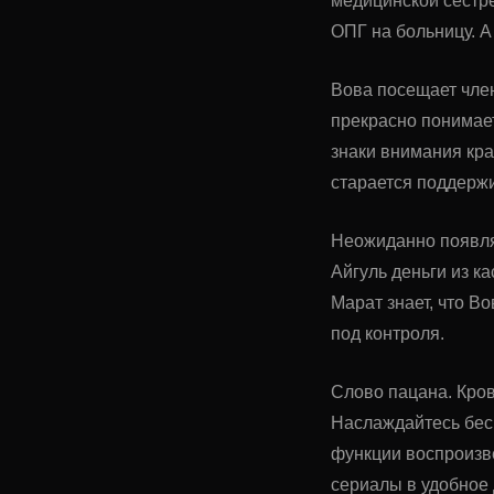
медицинской сестр
ОПГ на больницу. А
Вова посещает член
прекрасно понимает
знаки внимания кра
старается поддерж
Неожиданно появля
Айгуль деньги из к
Марат знает, что Во
под контроля.
Слово пацана. Кровь
Наслаждайтесь бес
функции воспроизве
сериалы в удобное 