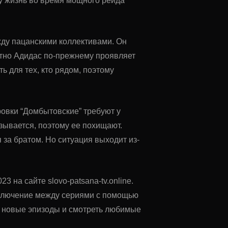
у жизнь во время мощного рейда
жду пацанскими коллективами. Он
путно Адидас по-прежнему проявляет
ь для тех, кто рядом, поэтому
овки “Домбытовские” требуют у
зывается, поэтому ее похищают.
я за братом. Но ситуация выходит из-
3 на сайте slovo-patsana-tv.online.
еключение между сериями с помощью
ь новые эпизоды и смотреть любимые